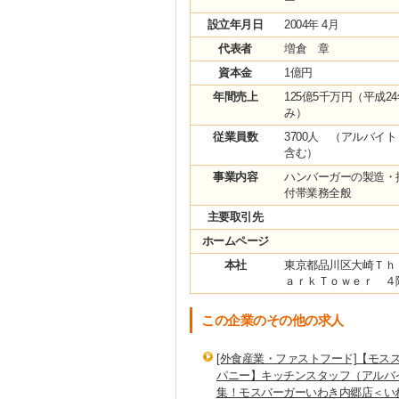
ー
設立年月日
2004年 4月
代表者
増倉 章
資本金
1億円
年間売上
125億5千万円（平成2
み）
従業員数
3700人 （アルバイ
含む）
事業内容
ハンバーガーの製造・
付帯業務全般
主要取引先
ホームページ
本社
東京都品川区大崎Ｔｈ
ａｒｋＴｏｗｅｒ ４
この企業のその他の求人
[外食産業・ファストフード]【モス
パニー】キッチンスタッフ（アルバ
集！モスバーガーいわき内郷店＜い