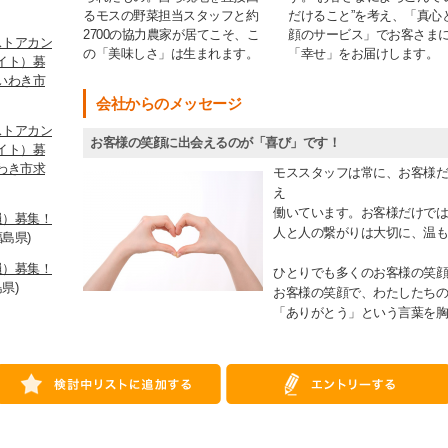
るモスの野菜担当スタッフと約
だけること”を考え、「真心
2700の協力農家が居てこそ、こ
顔のサービス」でお客さま
ストアカン
の「美味しさ」は生まれます。
「幸せ」をお届けします。
イト）募
いわき市
会社からのメッセージ
ストアカン
お客様の笑顔に出会えるのが「喜び」です！
イト）募
わき市求
モススタッフは常に、お客様だ
え
働いています。お客様だけでは
員）募集！
人と人の繋がりは大切に、温も
福島県)
員）募集！
ひとりでも多くのお客様の笑顔
県)
お客様の笑顔で、わたしたちの
「ありがとう」という言葉を胸