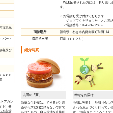
WEB応募された方には、折り返し
す。
※お電話も受け付けております
「ジョブフクを見ました」とご連絡
＜電話番号：0246-26-8282＞
4年度見込
面接場所
福島県いわき市内郷御厩町前田114
ト・パート
採用担当者
百鳥（ももとり）
紹介写真
接客及び
ｉｎｋＰ
階
共通の「夢」
幸せをお届け
ストアカン
新鮮な生野菜は、できるだけ農
地域に密着し、地域社会に
イト）募
薬や化学肥料に頼らないで育て
されるお店づくり行ってい
わき市求
られたもの。自ら現地を直接回
す。“お客さまによろこんで