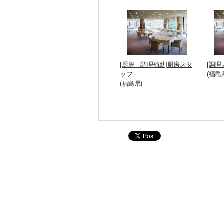
[厨房 調理補助]厨房スタ
[調理
ッフ
(福島
(福島県)