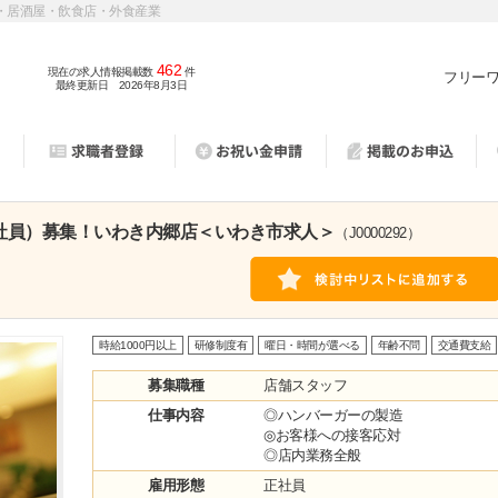
・居酒屋・飲食店・外食産業
462
現在の求人情報掲載数
件
フリー
最終更新日 2026年8月3日
正社員）募集！いわき内郷店＜いわき市求人＞
（J0000292）
時給1000円以上
研修制度有
曜日・時間が選べる
年齢不問
交通費支給
募集職種
店舗スタッフ
仕事内容
◎ハンバーガーの製造
◎お客様への接客応対
◎店内業務全般
雇用形態
正社員