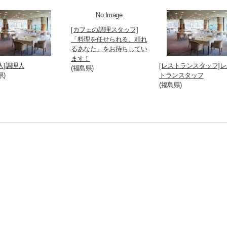
No Image
[カフェの調理スタッフ]
「料理を任せられる、頼れ
るあなた」をお待ちしてい
ます！
人]調理人
[レストランスタッフ]レ
(福島県)
県)
トランスタッフ
(福島県)