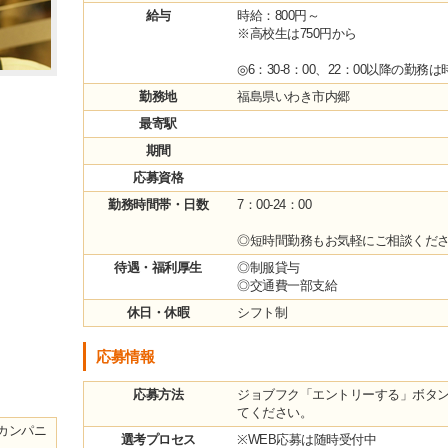
給与
時給：800円～
※高校生は750円から
◎6：30-8：00、22：00以降の勤務は
勤務地
福島県いわき市内郷
最寄駅
期間
応募資格
勤務時間帯・日数
7：00-24：00
◎短時間勤務もお気軽にご相談くだ
待遇・福利厚生
◎制服貸与
◎交通費一部支給
休日・休暇
シフト制
応募情報
応募方法
ジョブフク「エントリーする」ボタ
てください。
カンパニ
選考プロセス
※WEB応募は随時受付中