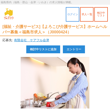
福島県内（福島・郡山・会津・いわき）の求人情報が満載。
検討中
ログイン
求人一覧
リスト
[福祉・介護サービス]【よろこび介護サービス】ホームヘル
パー募集＜福島市求人＞
（J0000424）
応募先:
有限会社 ケアフル会津
検討中リストに追加
エントリー