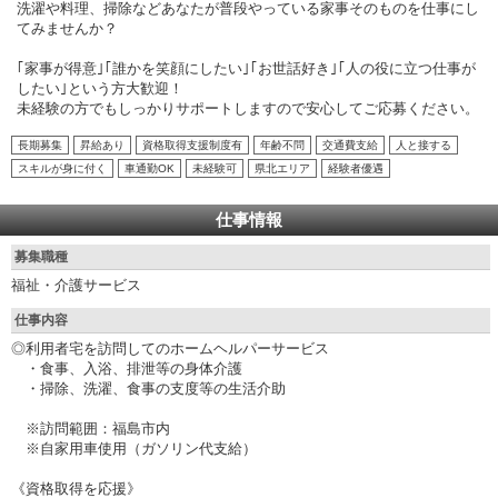
洗濯や料理、掃除などあなたが普段やっている家事そのものを仕事にし
てみませんか？
｢家事が得意｣｢誰かを笑顔にしたい｣｢お世話好き｣｢人の役に立つ仕事が
したい｣という方大歓迎！
未経験の方でもしっかりサポートしますので安心してご応募ください。
長期募集
昇給あり
資格取得支援制度有
年齢不問
交通費支給
人と接する
スキルが身に付く
車通勤OK
未経験可
県北エリア
経験者優遇
仕事情報
募集職種
福祉・介護サービス
仕事内容
◎利用者宅を訪問してのホームヘルパーサービス
・食事、入浴、排泄等の身体介護
・掃除、洗濯、食事の支度等の生活介助
※訪問範囲：福島市内
※自家用車使用（ガソリン代支給）
《資格取得を応援》