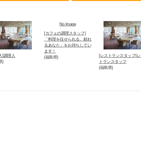
No Image
[カフェの調理スタッフ]
「料理を任せられる、頼れ
るあなた」をお待ちしてい
ます！
人]調理人
[レストランスタッフ]レ
(福島県)
県)
トランスタッフ
(福島県)