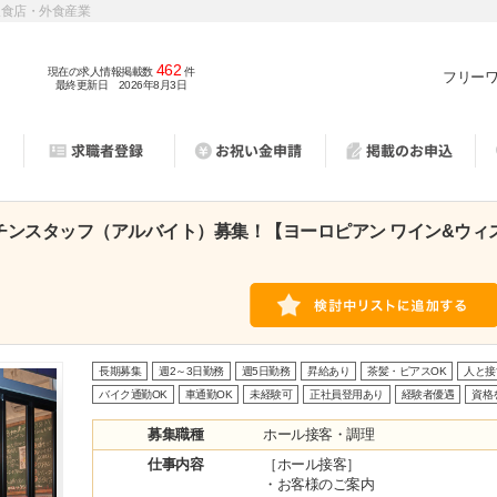
飲食店・外食産業
462
現在の求人情報掲載数
件
フリー
最終更新日 2026年8月3日
チンスタッフ（アルバイト）募集！【ヨーロピアン ワイン&ウィ
長期募集
週2～3日勤務
週5日勤務
昇給あり
茶髪・ピアスOK
人と接
バイク通勤OK
車通勤OK
未経験可
正社員登用あり
経験者優遇
資格
募集職種
ホール接客・調理
仕事内容
［ホール接客］
・お客様のご案内