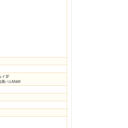
ュイ1F
地裏バルM&M