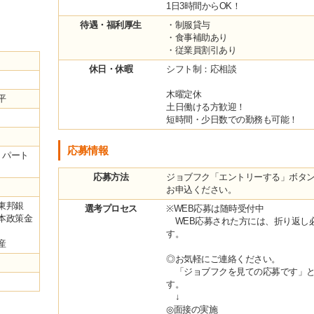
1日3時間からOK！
待遇・福利厚生
・制服貸与
・食事補助あり
・従業員割引あり
休日・休暇
シフト制：応相談
木曜定休
平
土日働ける方歓迎！
短時間・少日数での勤務も可能！
応募情報
・パート
応募方法
ジョブフク「エントリーする」ボタ
お申込ください。
東邦銀
選考プロセス
※WEB応募は随時受付中
本政策金
WEB応募された方には、折り返し
す。
物産
◎お気軽にご連絡ください。
「ジョブフクを見ての応募です」と
す。
↓
◎面接の実施