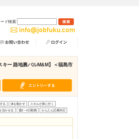
ワード検索
スキー 路地裏バルM&M】＜福島市
する
体を動かす
スキルが身に付く
を活かせる
週3～4日勤務
かんたん応募対応