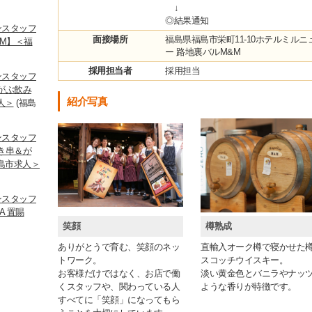
↓
◎結果通知
ンスタッフ
面接場所
福島県福島市栄町11-10ホテルミルニ
 M】＜福
ー 路地裏バルM&M
採用担当者
採用担当
ンスタッフ
がぶ飲み
紹介写真
人＞
(福島
ンスタッフ
き串＆が
福島市求人＞
ンスタッフ
A 置賜
笑顔
樽熟成
ありがとうで育む、笑顔のネッ
直輸入オーク樽で寝かせた
トワーク。
スコッチウイスキー。
お客様だけではなく、お店で働
淡い黄金色とバニラやナッ
くスタッフや、関わっている人
ような香りが特徴です。
すべてに「笑顔」になってもら