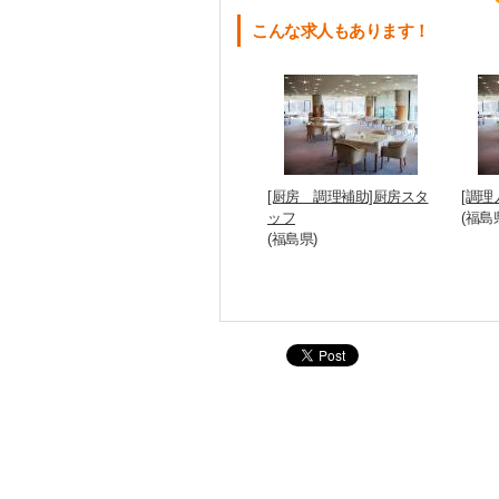
こんな求人もあります！
[厨房 調理補助]厨房スタ
[調理
ッフ
(福島
(福島県)