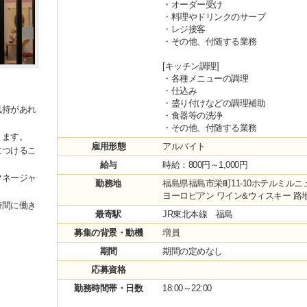
・オーダー受け
・料理やドリンクのサーブ
・レジ接客
・その他、付随する業務
[キッチン調理]
・各種メニューの調理
・仕込み
・盛り付けなどの調理補助
気持があれ
・食器等の洗浄
・その他、付随する業務
きます。
雇用形態
アルバイト
につけるこ
給与
時給：800円～1,000円
マネージャ
勤務地
福島県福島市栄町11-10ホテルミルニ
ヨーロピアン ワイン&ウィスキー 路
時間に働き
最寄駅
JR東北本線 福島
募集の背景・動機
増員
期間
期間の定めなし
応募資格
勤務時間帯・日数
18:00～22:00