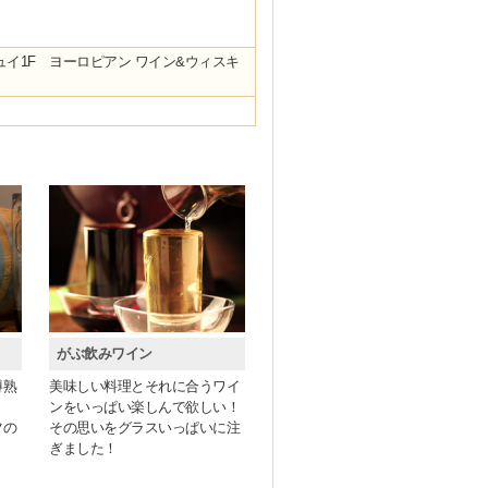
ュイ1F ヨーロピアン ワイン&ウィスキ
がぶ飲みワイン
樽熟
美味しい料理とそれに合うワイ
ンをいっぱい楽しんで欲しい！
ツの
その思いをグラスいっぱいに注
ぎました！