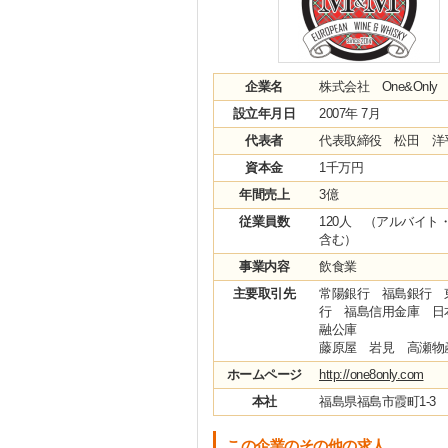
企業名
株式会社 One&Only
設立年月日
2007年 7月
代表者
代表取締役 松田 洋
資本金
1千万円
年間売上
3億
従業員数
120人 （アルバイト
含む）
事業内容
飲食業
主要取引先
常陽銀行 福島銀行 
行 福島信用金庫 日
融公庫
藤原屋 岩見 高瀬
ホームページ
http://one8only.com
本社
福島県福島市霞町1-3
この企業のその他の求人