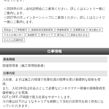
☆2026卒の方→会社説明会にご参加ください。詳しくはエントリー後に
ご案内します。
☆2027卒の方→インターンシップにご参加ください。詳しくはエントリ
ー後にご案内します。
昇給あり
即勤務可
資格取得支援制度有
研修制度有
交通費支給
体を動かす
スキルが身に付く
未経験可
県中エリア
賞与あり
資格を活かせる
かんたん応募対応
仕事情報
募集職種
現場管理者（施工管理技術者）
仕事内容
入社後、まずは施工の現場で先輩社員の指導を受け基礎的な技術を習
得。
また、入社1年目は社会人として必要なビジネスマナー研修や資格取得支
援研修などを受講。
OJTとOFF-JT両面で新入社員をサポートします。
その後は以下のようなキャリアを経験して当社の次世代を担う存在にな
っていただきます。