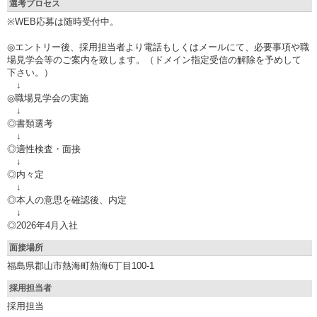
選考プロセス
※WEB応募は随時受付中。
◎エントリー後、採用担当者より電話もしくはメールにて、必要事項や職
場見学会等のご案内を致します。（ドメイン指定受信の解除を予めして
下さい。）
↓
◎職場見学会の実施
↓
◎書類選考
↓
◎適性検査・面接
↓
◎内々定
↓
◎本人の意思を確認後、内定
↓
◎2026年4月入社
面接場所
福島県郡山市熱海町熱海6丁目100-1
採用担当者
採用担当