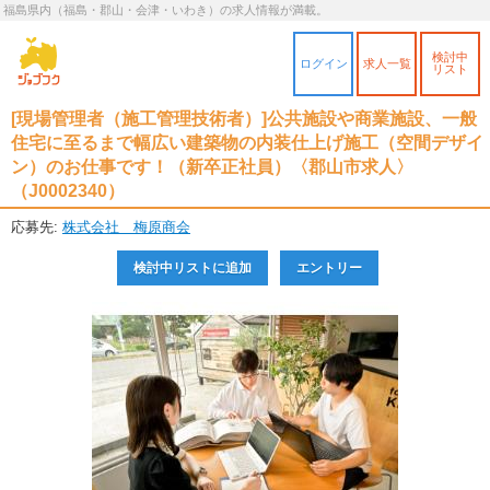
福島県内（福島・郡山・会津・いわき）の求人情報が満載。
検討中
ログイン
求人一覧
リスト
[現場管理者（施工管理技術者）]公共施設や商業施設、一般
住宅に至るまで幅広い建築物の内装仕上げ施工（空間デザイ
ン）のお仕事です！（新卒正社員）〈郡山市求人〉
（J0002340）
応募先:
株式会社 梅原商会
検討中リストに追加
エントリー