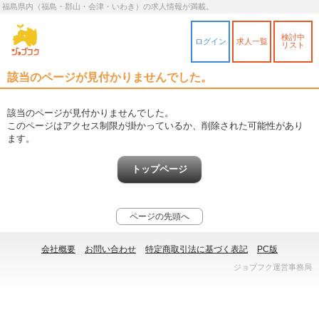
福島県内（福島・郡山・会津・いわき）の求人情報が満載。
検討中
ログイン
求人一覧
リスト
該当のページが見付かりませんでした。
該当のページが見付かりませんでした。
このページはアクセス制限が掛かっているか、削除された可能性があり
ます。
トップページ
ページの先頭へ
会社概要
お問い合わせ
特定商取引法に基づく表記
PC版
ジョブフク運営事務局