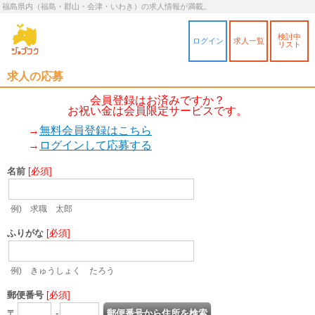
福島県内（福島・郡山・会津・いわき）の求人情報が満載。
検討中
ログイン
求人一覧
リスト
求人の応募
会員登録はお済みですか？
お祝い金は会員限定サービスです。
→
無料会員登録はこちら
→
ログインして応募する
名前
[必須]
例) 求職 太郎
ふりがな
[必須]
例) きゅうしょく たろう
郵便番号
[必須]
〒
-