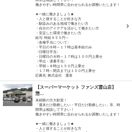
間帯は相談して下さい！
働きやすい時間帯に合わせられるか調整いたします！
★一緒に働きましょう★
・人と接することが好きな方
・馴染みのある地域で働きたい方
・自分のアイデアを活かして働きたい方
・安定した環境で働きたい方
給与: 時給９５５円～
〈各種手当について〉
・平日の８時～１７時は基本給のみ
〈日曜日手当〉
・日曜日の８時～１７時は１００円上乗せ
〈早出・遅番手当〉
・早朝～８時は１５０円上乗せ
・１７時～閉店までは１００円上乗せ
応募先: 株式会社 運喜
【スーパーマーケット ファンズ霊山店】
惣…
未経験の方大歓迎！
「週末だけ勤務したい・平日だけ勤務したい」等、時
間帯は相談して下さい！
働きやすい時間帯に合わせられるか調整いたします！
★一緒に働きましょう★
・人と接することが好きな方