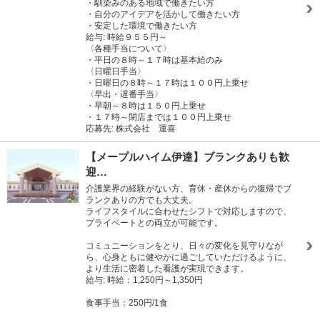
・馴染みのある地域で働きたい方
・自分のアイデアを活かして働きたい方
・安定した環境で働きたい方
給与: 時給９５５円～
〈各種手当について〉
・平日の８時～１７時は基本給のみ
〈日曜日手当〉
・日曜日の８時～１７時は１００円上乗せ
〈早出・遅番手当〉
・早朝～８時は１５０円上乗せ
・１７時～閉店までは１００円上乗せ
応募先: 株式会社 運喜
【メープルハイム伊達】ブランクありも歓
迎…
介護業界の経験がない方、育休・産休からの復帰でブ
ランクありの方でも大丈夫。
ライフスタイルに合わせたシフトで対応しますので、
プライベートとの両立が可能です。
コミュニーションをとり、日々の変化を見守りなが
ら、心身ともに健やかに過ごしていただけるように、
より生活に密着した看護が実現できます。
給与: 時給：1,250円～1,350円
食事手当：250円/1食