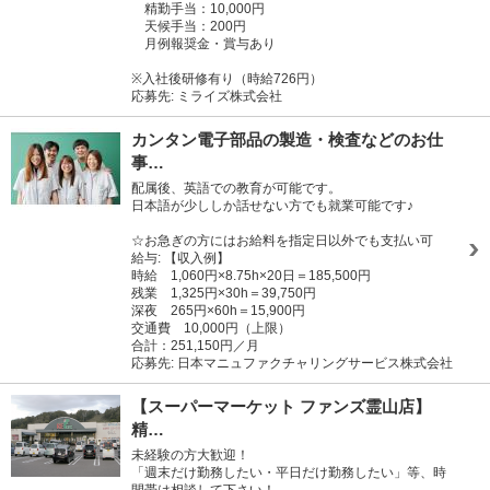
精勤手当：10,000円
天候手当：200円
月例報奨金・賞与あり
※入社後研修有り（時給726円）
応募先: ミライズ株式会社
カンタン電子部品の製造・検査などのお仕
事…
配属後、英語での教育が可能です。
日本語が少ししか話せない方でも就業可能です♪
☆お急ぎの方にはお給料を指定日以外でも支払い可
給与: 【収入例】
時給 1,060円×8.75h×20日＝185,500円
残業 1,325円×30h＝39,750円
深夜 265円×60h＝15,900円
交通費 10,000円（上限）
合計：251,150円／月
応募先: 日本マニュファクチャリングサービス株式会社
【スーパーマーケット ファンズ霊山店】
精…
未経験の方大歓迎！
「週末だけ勤務したい・平日だけ勤務したい」等、時