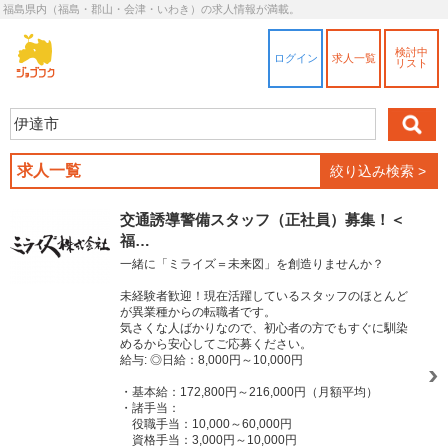
福島県内（福島・郡山・会津・いわき）の求人情報が満載。
検討中
ログイン
求人一覧
リスト
求人一覧
絞り込み検索 >
交通誘導警備スタッフ（正社員）募集！＜
福…
一緒に「ミライズ＝未来図」を創造りませんか？
未経験者歓迎！現在活躍しているスタッフのほとんど
が異業種からの転職者です。
気さくな人ばかりなので、初心者の方でもすぐに馴染
めるから安心してご応募ください。
給与: ◎日給：8,000円～10,000円
・基本給：172,800円～216,000円（月額平均）
・諸手当：
役職手当：10,000～60,000円
資格手当：3,000円～10,000円