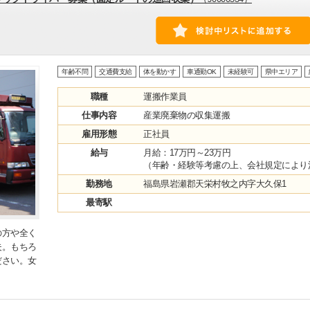
年齢不問
交通費支給
体を動かす
車通勤OK
未経験可
県中エリア
職種
運搬作業員
仕事内容
産業廃棄物の収集運搬
雇用形態
正社員
給与
月給：17万円～23万円
（年齢・経験等考慮の上、会社規定により
勤務地
福島県岩瀬郡天栄村牧之内字大久保1
最寄駅
の方や全く
夫。もちろ
ださい。女