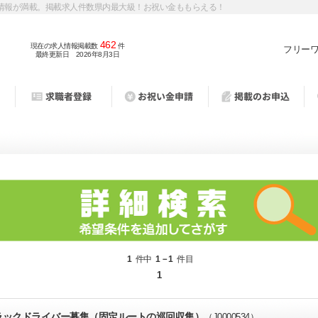
情報が満載。掲載求人件数県内最大級！お祝い金ももらえる！
462
現在の求人情報掲載数
件
フリー
最終更新日 2026年8月3日
1
件中
1－1
件目
1
ラックドライバー募集（固定ルートの巡回収集）
（J0000534）