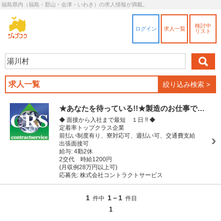
福島県内（福島・郡山・会津・いわき）の求人情報が満載。
検討中
ログイン
求人一覧
リスト
求人一覧
絞り込み検索 >
★あなたを待っている!!★製造のお仕事で…
◆ 面接から入社まで最短 １日 !! ◆
定着率トップクラス企業
前払い制度有り、寮対応可、週払い可、交通費支給
出張面接可
給与: 4勤2休
2交代 時給1200円
(月収例28万円以上可)
応募先: 株式会社コントラクトサービス
1
1－1
件中
件目
1