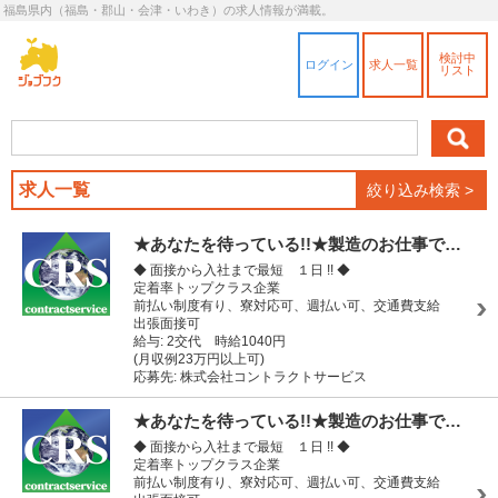
福島県内（福島・郡山・会津・いわき）の求人情報が満載。
検討中
ログイン
求人一覧
リスト
求人一覧
絞り込み検索 >
★あなたを待っている!!★製造のお仕事で…
◆ 面接から入社まで最短 １日 !! ◆
定着率トップクラス企業
前払い制度有り、寮対応可、週払い可、交通費支給
出張面接可
給与: 2交代 時給1040円
(月収例23万円以上可)
応募先: 株式会社コントラクトサービス
★あなたを待っている!!★製造のお仕事で…
◆ 面接から入社まで最短 １日 !! ◆
定着率トップクラス企業
前払い制度有り、寮対応可、週払い可、交通費支給