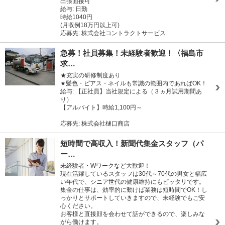
出張面接可
給与: 日勤
時給1040円
(月収例18万円以上可)
応募先: 株式会社コントラクトサービス
急募！社員募集！未経験者歓迎！〈福島市
求…
★充実の研修制度あり
★髪色・ピアス・ネイルも常識の範囲内であればOK！
給与: 【正社員】当社規定による（３ヵ月試用期間あ
り）
【アルバイト】時給1,100円～
応募先: 株式会社樋口商店
短時間で高収入！新聞代集金スタッフ（パ
ー…
未経験者・Wワークなど大歓迎！
現在活躍しているスタッフは30代～70代の男女と幅広
い年代で、シニア世代の健康維持にもピッタリです。
集金の仕事は、効率的に動けば業務は短時間でOK！し
っかりとサポートしていきますので、未経験でもご安
心ください。
お客様と直接顔を会わせて話ができるので、楽しみな
がら働けます。