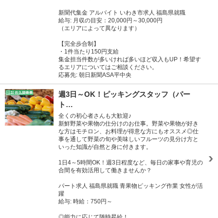
新聞代集金 アルバイト いわき市求人 福島県就職
給与: 月収の目安：20,000円～30,000円
（エリアによって異なります）
【完全歩合制】
・1件当たり150円支給
集金担当件数が多いければ多いほど収入もUP！希望す
るエリアについてはご相談ください。
応募先: 朝日新聞ASA平中央
週3日～OK！ピッキングスタッフ（パー
ト…
全くの初心者さんも大歓迎♪
新鮮野菜や果物の仕分けのお仕事。野菜や果物が好き
な方はモチロン、お料理が得意な方にもオススメ◎仕
事を通して野菜の旬や美味しいフルーツの見分け方と
いった知識が自然と身に付きます。
1日4～5時間OK！週3日程度など、毎日の家事や育児の
合間を有効活用して働きませんか？
パート求人 福島県就職 青果物ピッキング作業 女性が活
躍
給与: 時給：750円～
◎能力に応じて随時昇給！