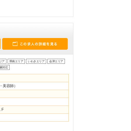
リア
県南エリア
いわきエリア
会津エリア
募対応
・美容師）
１F