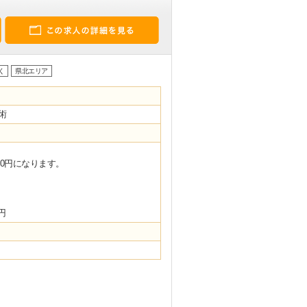
く
県北エリア
トの施術
00円になります。
円