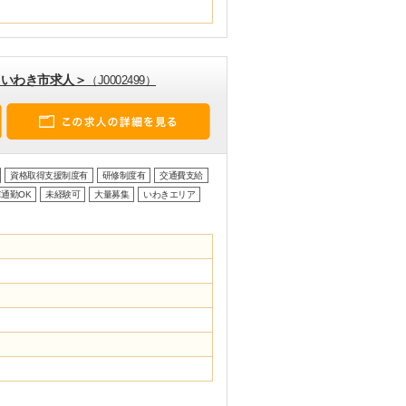
＜いわき市求人＞
（J0002499）
資格取得支援制度有
研修制度有
交通費支給
通勤OK
未経験可
大量募集
いわきエリア