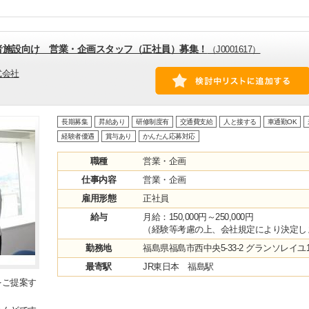
齢者施設向け 営業・企画スタッフ（正社員）募集！
（J0001617）
式会社
長期募集
昇給あり
研修制度有
交通費支給
人と接する
車通勤OK
経験者優遇
賞与あり
かんたん応募対応
職種
営業・企画
仕事内容
営業・企画
雇用形態
正社員
給与
月給：150,000円～250,000円
（経験等考慮の上、会社規定により決定し
勤務地
福島県福島市西中央5-33-2 グランソレイユ1
最寄駅
JR東日本 福島駅
をご提案す