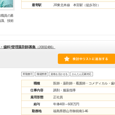
最寄駅
JR東北本線 本宮駅（徒歩3分）
務職員の募
知識、技術
・歯科]管理薬剤師募集
（J0002486）
即勤務可
職場禁煙
資格を活かせる
かんたん応募対応
職種
医師・薬剤師・看護師・コメディカル・歯
仕事内容
調剤・服薬指導
雇用形態
正社員
給与
年俸400～600万円
勤務地
福島県郡山市御前南1-46