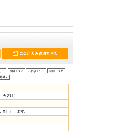
リア
県南エリア
いわきエリア
会津エリア
募対応
・美容師）
９００円とします。
１F