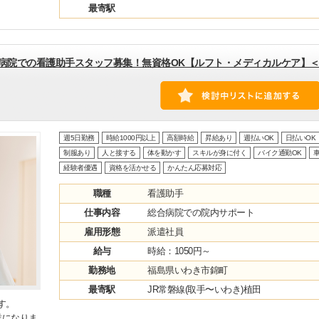
最寄駅
合病院での看護助手スタッフ募集！無資格OK【ルフト・メディカルケア】
週5日勤務
時給1000円以上
高額時給
昇給あり
週払いOK
日払いOK
制服あり
人と接する
体を動かす
スキルが身に付く
バイク通勤OK
車
経験者優遇
資格を活かせる
かんたん応募対応
職種
看護助手
仕事内容
総合病院での院内サポート
雇用形態
派遣社員
給与
時給：1050円～
勤務地
福島県いわき市錦町
最寄駅
JR常磐線(取手〜いわき)植田
す。
業になりま