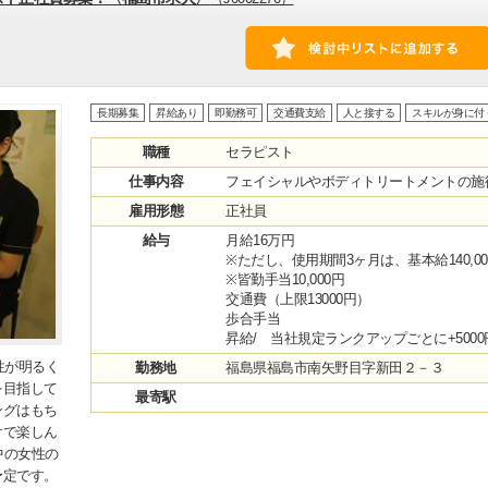
長期募集
昇給あり
即勤務可
交通費支給
人と接する
スキルが身に付
職種
セラピスト
仕事内容
フェイシャルやボディトリートメン
雇用形態
正社員
給与
月給16万円
※ただし、使用期間3ヶ月は、基本給140,0
※皆勤手当10,000円
交通費（上限13000円）
歩合手当
昇給/ 当社規定ランクアップごとに+5000
性が明るく
勤務地
福島県福島市南矢野目字新田２－３
を目指して
最寄駅
ングはもち
けで楽しん
中の女性の
予定です。