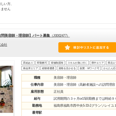
難しい方、
しません
訪問美容師・理容師】パート募集
（J0002477）
式会社
昇給あり
即勤務可
研修制度有
スキルが身に付く
県中エリア
県北エ
南会津エリア
経験者優遇
資格を活かせる
副業・Wワーク可
かんたん応
職種
美容師・理容師
仕事内容
美容師・理容師（高齢者施設への訪問理容
雇用形態
正社員
給与
試用期間の３ヶ月or15回勤務までは時給
勤務地
福島県福島市西中央5-33-2グランソレイユ
最寄駅