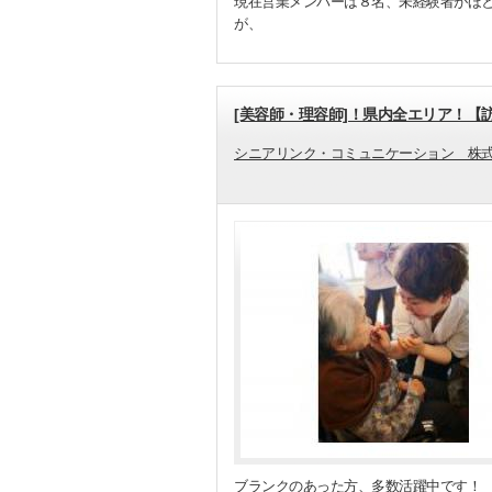
現在営業メンバーは８名、未経験者がほ
が、
[美容師・理容師]！県内全エリア！【
シニアリンク・コミュニケーション 株
ブランクのあった方、多数活躍中です！