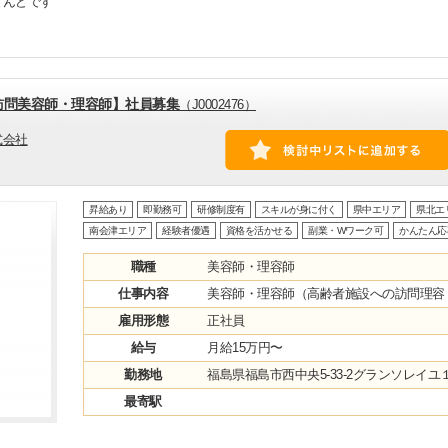
とんどです
訪問美容師・理容師】社員募集
（J0002476）
式会社
昇給あり
即勤務可
研修制度有
スキルが身に付く
県中エリア
県北エ
南会津エリア
経験者優遇
資格を活かせる
副業・Wワーク可
かんたん応
職種
美容師・理容師
仕事内容
美容師・理容師（高齢者施設への訪問理容
雇用形態
正社員
給与
月給15万円〜
勤務地
福島県福島市西中央5-33-2グランソレイユ
最寄駅