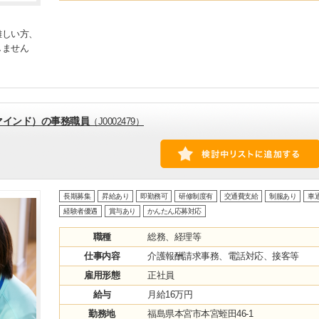
難しい方、
しません
マインド）の事務職員
（J0002479）
長期募集
昇給あり
即勤務可
研修制度有
交通費支給
制服あり
車
経験者優遇
賞与あり
かんたん応募対応
職種
総務、経理等
仕事内容
介護報酬請求事務、電話対応、接客等
雇用形態
正社員
給与
月給16万円
勤務地
福島県本宮市本宮蛭田46-1