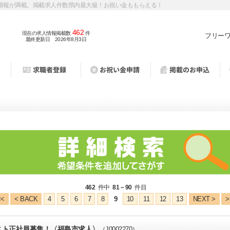
情報が満載。掲載求人件数県内最大級！お祝い金ももらえる！
462
現在の求人情報掲載数
件
フリー
最終更新日 2026年8月3日
462
件中
81－90
件目
<<
< BACK
4
5
6
7
8
9
10
11
12
13
NEXT >
>
スト正社員募集！〈福島市求人〉
（J0002270）