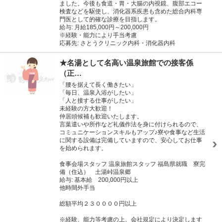
ました。今後も食道・胃・大腸の内視鏡、腹部エコー
検査などを駆使し、消化器系疾患も含めた総合内科専
門医として的確な診療を目指します。
給与: 月給185,000円～200,000円
※経験・能力により手当考慮
応募先: さとうクリニック内科・消化器内科
★名湯として名高い温泉旅館での接客係
（正…
「腰を据えて長く働きたい」
「毎日、温泉入浴がしたい」
「人と接する仕事がしたい」
未経験の方大歓迎！
仲居頭候補も歓迎いたします。
言葉遣いや所作など礼儀作法を身に付けられるので、
コミュニケーションスキルもアップ♪寮や食事など生活
に関する設備は完備していますので、安心してお仕事
を始められます。
食事会場スタッフ 温泉旅館スタッフ 福島県就職 寮完
備（住込） 土湯峠温泉郷
給与: 基本給 200,000円以上
他時間外手当
総額平均２３００００円以上
※経験、能力等考慮の上、会社規定により決定します