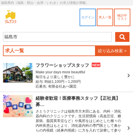
福島県内（福島・郡山・会津・いわき）の求人情報が満載。
検討中
ログイン
求人一覧
リスト
求人一覧
絞り込み検索 >
フラワーショップスタッフ
NEW
Make your days more beautiful
毎日をより楽しく豊かに
給与: 時給1,100円～1,200円
応募先: 有限会社あべ園芸
経験者歓迎！医療事務スタッフ【正社員】
募…
さとうクリニックは福島市方木田にある、内科・消化
器内科のクリニックです。生活習慣病（高血圧症、糖
尿病、脂質異常症など）や風邪をはじめとした種々の
内科疾患はもとより、消化器内科の専門医として鼻か
らの内視鏡（経鼻内視鏡）に力を入れて診療して参り