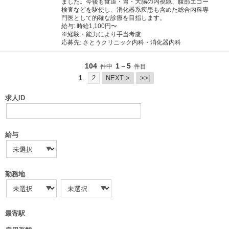
ました。今後も食道・胃・大腸の内視鏡、腹部エコー
検査などを駆使し、消化器系疾患も含めた総合内科専
門医として的確な診療を目指します。
給与: 時給1,100円〜
※経験・能力により手当考慮
応募先: さとうクリニック内科・消化器内科
104
1－5
件中
件目
1
2
NEXT >
>>|
求人ID
給与
勤務地
最寄駅