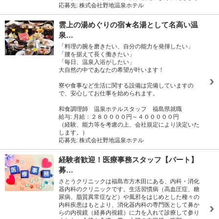
応募先: 株式会社野地温泉ホテル
雲上の湯めぐりの宿★名湯として名高い温
泉…
「料理の腕を磨きたい、自分の能力を発揮したい」
「腰を据えて長く働きたい」
「毎日、温泉入浴がしたい」
大自然の中であなたの希望が叶います！
寮や食事など生活に関する設備は完備していますの
で、安心してお仕事を始められます。
和食調理師 温泉ホテルスタッフ 福島県就職
給与: 月給：２８００００円～４０００００円
（経験、能力等を考慮の上、会社規定により決定いた
します。）
応募先: 株式会社野地温泉ホテル
経験者歓迎！医療事務スタッフ【パート】
募…
さとうクリニックは福島市方木田にある、内科・消化
器内科のクリニックです。生活習慣病（高血圧症、糖
尿病、脂質異常症など）や風邪をはじめとした種々の
内科疾患はもとより、消化器内科の専門医として鼻か
らの内視鏡（経鼻内視鏡）に力を入れて診療して参り