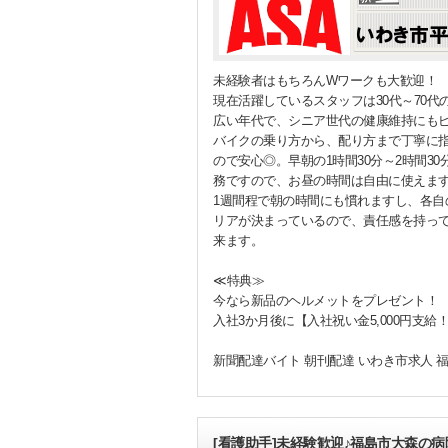
未経験者はもちろんWワークも大歓迎！
現在活躍しているスタッフは30代～70代
広い年代で、シニア世代の健康維持にもピ
バイクの乗り方から、配り方まで丁寧に
ので安心◎。早朝の1時間30分～2時間30
務ですので、お昼の時間は自由に使えま
1週間程で朝の時間にも慣れますし、各自
リアが決まっているので、責任感を持っ
来ます。
≪特典≫
今なら新品のヘルメットをプレゼント！
入社3か月後に【入社祝い金5,000円支給
新聞配達バイト 朝刊配達 いわき市求人 
[看護助手]未経験歓迎♪福島市大森の