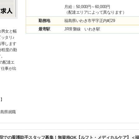
月給：50,000円～60,000円
（配達エリアによって異なります）
勤務地
福島県いわき市平字正内町29
最寄駅
JR常磐線 いわき駅
の男女と幅
ッタリ♪
指導します
分程度の勤
す。
の配達エ
て仕事が出
！】
福島県就職
病院での看護助手スタッフ募集！無資格OK【ルフト・メディカルケア】＜