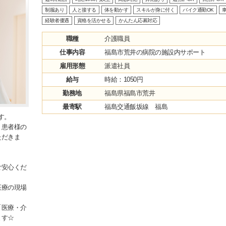
制服あり
人と接する
体を動かす
スキルが身に付く
バイク通勤OK
車
経験者優遇
資格を活かせる
かんたん応募対応
職種
介護職員
仕事内容
福島市荒井の病院の施設内サポート
雇用形態
派遣社員
給与
時給：1050円
勤務地
福島県福島市荒井
最寄駅
福島交通飯坂線 福島
す。
・患者様の
ただきま
ご安心くだ
医療の現場
「医療・介
ます☆