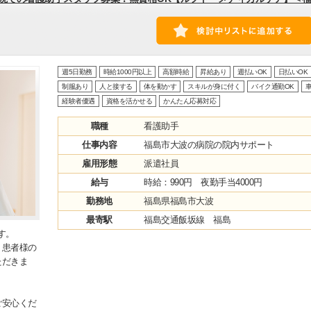
週5日勤務
時給1000円以上
高額時給
昇給あり
週払いOK
日払いOK
制服あり
人と接する
体を動かす
スキルが身に付く
バイク通勤OK
車
経験者優遇
資格を活かせる
かんたん応募対応
職種
看護助手
仕事内容
福島市大波の病院の院内サポート
雇用形態
派遣社員
給与
時給：990円 夜勤手当4000円
勤務地
福島県福島市大波
最寄駅
福島交通飯坂線 福島
す。
・患者様の
ただきま
ご安心くだ