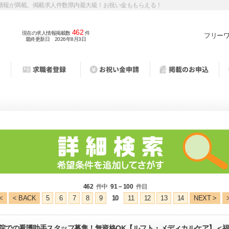
情報が満載。掲載求人件数県内最大級！お祝い金ももらえる！
462
現在の求人情報掲載数
件
フリー
最終更新日 2026年8月3日
462
件中
91－100
件目
<
< BACK
5
6
7
8
9
10
11
12
13
14
NEXT >
病院での看護助手スタッフ募集！無資格OK【ルフト・メディカルケア】＜