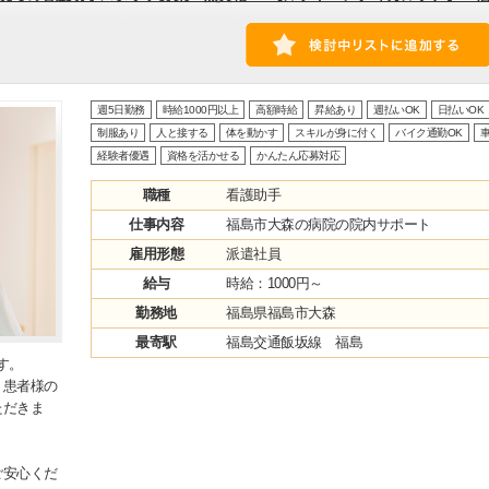
週5日勤務
時給1000円以上
高額時給
昇給あり
週払いOK
日払いOK
制服あり
人と接する
体を動かす
スキルが身に付く
バイク通勤OK
車
経験者優遇
資格を活かせる
かんたん応募対応
職種
看護助手
仕事内容
福島市大森の病院の院内サポート
雇用形態
派遣社員
給与
時給：1000円～
勤務地
福島県福島市大森
最寄駅
福島交通飯坂線 福島
す。
・患者様の
ただきま
ご安心くだ