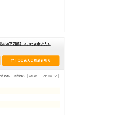
聞ASA平西部】＜いわき市求人＞
ク通勤OK
車通勤OK
未経験可
いわきエリア