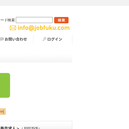
ワード検索
>>|
福島市求人＞
（J0002505）