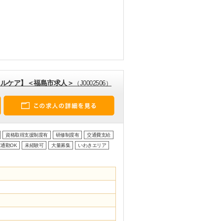
カルケア】＜福島市求人＞
（J0002506）
資格取得支援制度有
研修制度有
交通費支給
通勤OK
未経験可
大量募集
いわきエリア