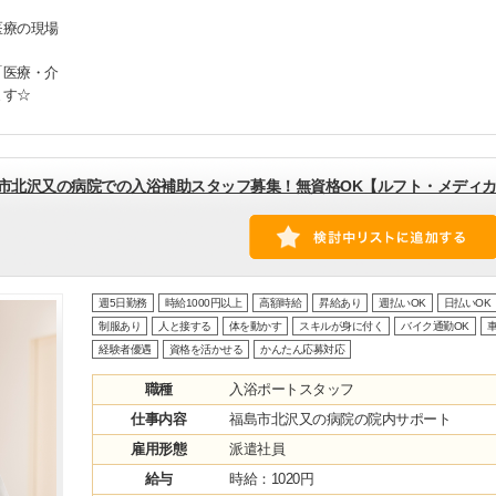
医療の現場
「医療・介
ます☆
島市北沢又の病院での入浴補助スタッフ募集！無資格OK【ルフト・メディ
週5日勤務
時給1000円以上
高額時給
昇給あり
週払いOK
日払いOK
制服あり
人と接する
体を動かす
スキルが身に付く
バイク通勤OK
車
経験者優遇
資格を活かせる
かんたん応募対応
職種
入浴ポートスタッフ
仕事内容
福島市北沢又の病院の院内サポート
雇用形態
派遣社員
給与
時給：1020円