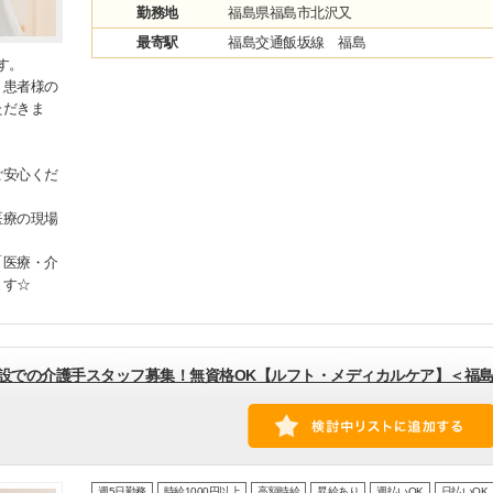
勤務地
福島県福島市北沢又
最寄駅
福島交通飯坂線 福島
す。
・患者様の
ただきま
ご安心くだ
医療の現場
「医療・介
ます☆
施設での介護手スタッフ募集！無資格OK【ルフト・メディカルケア】＜福
週5日勤務
時給1000円以上
高額時給
昇給あり
週払いOK
日払いOK