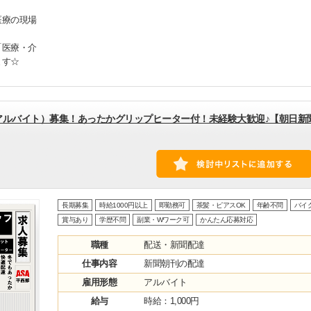
医療の現場
「医療・介
ます☆
アルバイト）募集！あったかグリップヒーター付！未経験大歓迎♪【朝日新
長期募集
時給1000円以上
即勤務可
茶髪・ピアスOK
年齢不問
バイ
賞与あり
学歴不問
副業・Wワーク可
かんたん応募対応
職種
配送・新聞配達
仕事内容
新聞朝刊の配達
雇用形態
アルバイト
給与
時給：1,000円