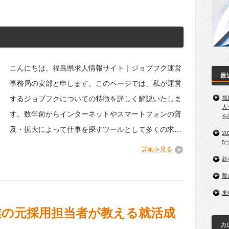
！
こんにちは。福島県求人情報サイト｜ジョブフク運営
最
事務局の安部と申します。このページでは、私が運営
するジョブフクについての特徴を詳しく解説いたしま
福
人
す。数年前からインターネットやスマートフォンの普
を
及・拡大によって仕事を探すツールとして多くの求…
2
5
詳細を見る
新
郡
来
企業の元採用担当者が教える就活成
カ