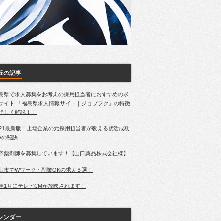
近の記事
島県で求人募集をお考えの採用担当者におすすめの求
サイト 「福島県求人情報サイト｜ジョブフク」の特徴
詳しく解説！！
021最新版！上場企業の元採用担当者が教える就活成功
つの秘訣
卒薬剤師を募集しています！【山口薬品株式会社様】
山市でWワーク・副業OKの求人５選！
年1月にテレビCMが放映されます！
レンダー