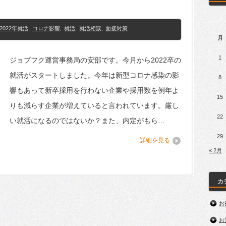
2022年就活
,
コロナ影響
,
就活
,
就活相談
,
面接対策
月
1
ジョブフク運営事務局の安部です。今月から2022卒の
就活がスタートしました。今年は新型コロナ感染の影
8
響もあって新卒採用を行わない企業や採用数を例年よ
15
りも減らす企業が増えていると言われています。厳し
22
い就活になるのではないか？また、内定がもら…
29
詳細を見る
« 2月
カ
お
お