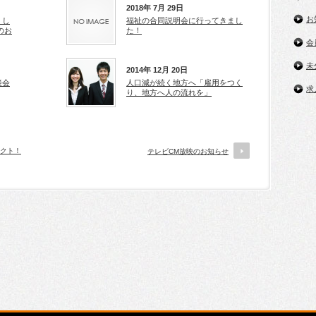
2018年 7月 29日
お
くし
福祉の合同説明会に行ってきまし
のお
た！
会
未
2014年 12月 20日
接会
人口減が続く地方へ「雇用をつく
求
り、地方へ人の流れを」
ェクト！
テレビCM放映のお知らせ