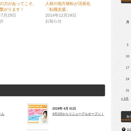
の力があってこそ、
人材の地方移転が活発化
繋がります！
「転職支援」
年7月29日
2014年12月24日
介
お知らせ
月
3
10
17
24
31
« 3月
2018年 4月 01日
さん
4月1日からリニューアルオープン！
カ
お