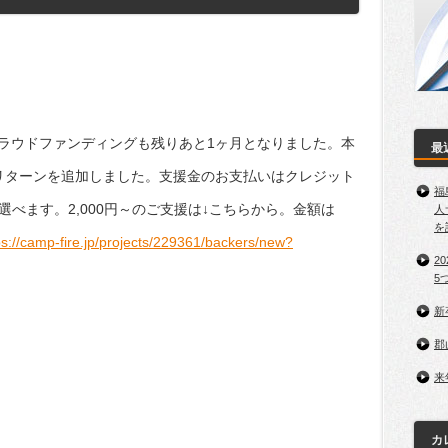
クラウドファンディングも残りあと1ヶ月となりました。本
最
るリターンを追加しました。支援金のお支払いはクレジット
福
が選べます。2,000円～のご支援は↓こちらから。金額は
人
を
ps://camp-fire.jp/projects/229361/backers/new?
2
5
新
郡
来
カ