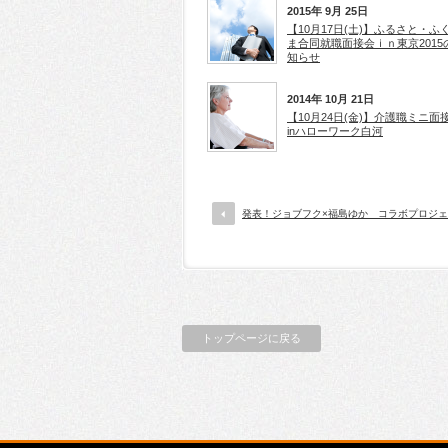
2015年 9月 25日
【10月17日(土)】ふるさと・ふ
ま合同就職面接会ｉｎ東京2015
知らせ
2014年 10月 21日
【10月24日(金)】介護職ミニ面
inハローワーク白河
発表！ジョブフク×福島ゆか コラボプロジ
トップページに戻る