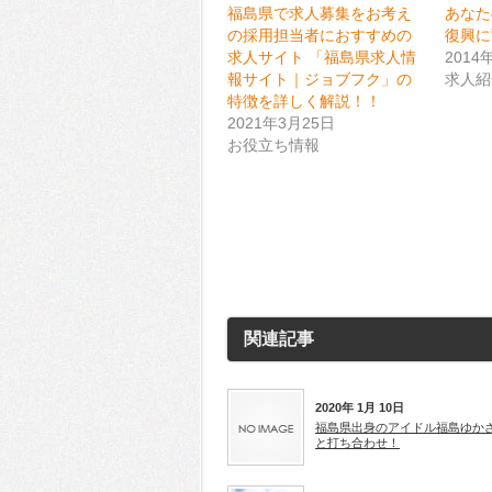
共
ク
福島県で求人募集をお考え
あなた
有
リ
(新
ッ
の採用担当者におすすめの
復興に
し
ク
求人サイト 「福島県求人情
2014
い
し
ウ
て
報サイト｜ジョブフク」の
求人紹
ィ
く
ン
だ
特徴を詳しく解説！！
ド
さ
2021年3月25日
ウ
い
で
(新
お役立ち情報
開
し
き
い
ま
ウ
す)
ィ
ン
ド
ウ
で
開
き
ま
す)
関連記事
2020年 1月 10日
福島県出身のアイドル福島ゆか
と打ち合わせ！