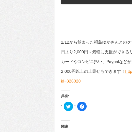
2/12から始まった福島ゆかさんとの
日より2,000円～気軽に支援ができ
カードやコンビニ払い、Paypalなど
2,000円以上の上乗せもできます！
htt
id=326020
共有:
ク
Facebook
リ
で
ッ
共
ク
有
し
す
て
る
Twitter
に
関連
で
は