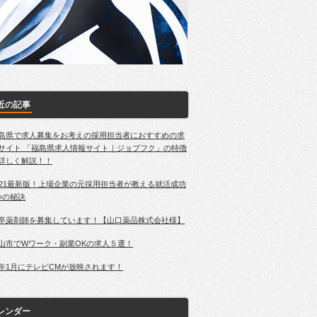
近の記事
島県で求人募集をお考えの採用担当者におすすめの求
サイト 「福島県求人情報サイト｜ジョブフク」の特徴
詳しく解説！！
021最新版！上場企業の元採用担当者が教える就活成功
つの秘訣
卒薬剤師を募集しています！【山口薬品株式会社様】
山市でWワーク・副業OKの求人５選！
年1月にテレビCMが放映されます！
レンダー